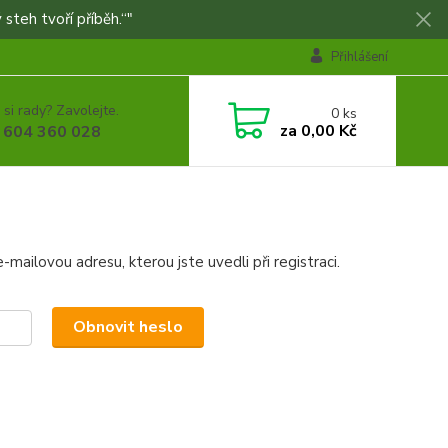
 steh tvoří příběh.“"
Přihlášení
 si rady? Zavolejte.
0
ks
za
0,00 Kč
 604 360 028
mailovou adresu, kterou jste uvedli při registraci.
Obnovit heslo