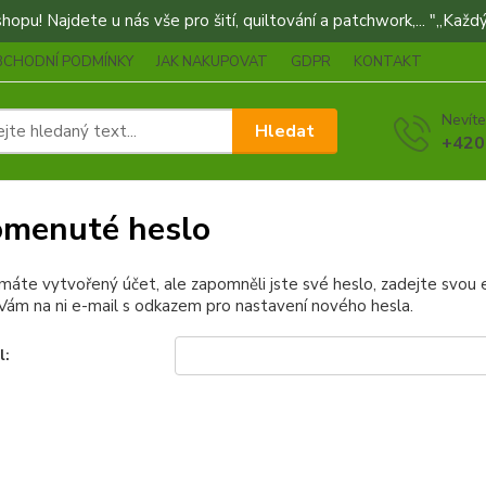
opu! Najdete u nás vše pro šití, quiltování a patchwork,... "„Každý
BCHODNÍ PODMÍNKY
JAK NAKUPOVAT
GDPR
KONTAKT
Nevíte
Hledat
+420
menuté heslo
 máte vytvořený účet, ale zapomněli jste své heslo, zadejte svou e-
ám na ni e-mail s odkazem pro nastavení nového hesla.
l: