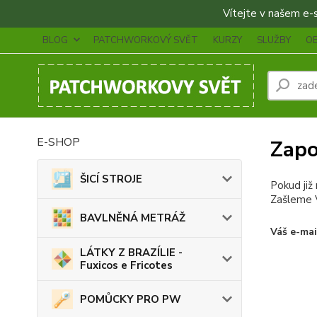
Vítejte v našem e-sh
BLOG
PATCHWORKOVÝ SVĚT
KURZY
SLUŽBY
O
E-SHOP
Zapo
ŠICÍ STROJE
Pokud již
Zašleme V
BAVLNĚNÁ METRÁŽ
Váš e-mai
LÁTKY Z BRAZÍLIE -
Fuxicos e Fricotes
POMŮCKY PRO PW