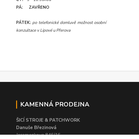
PÁ: ZAVŘENO
PÁTEK:
po telefonické domluvě možnost osobní
konzultace v Lipové u Přerova
KAMENNÁ PRODEJNA
ŠICÍ STROJE & PATCHWORK
Danuše Březinová
Jeremenkova 846/16