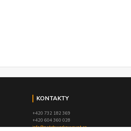
KONTAKTY
+420 732 182 369
+420 604 360 028
info@patchworkovysvet.cz