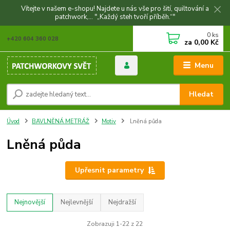
Vítejte v našem e-shopu! Najdete u nás vše pro šití, quiltování a
patchwork,... "„Každý steh tvoří příběh.“"
0
ks
+420 604 360 028
za
0,00 Kč
Menu
Hledat
Úvod
BAVLNĚNÁ METRÁŽ
Motiv
Lněná půda
Lněná půda
Upřesnit parametry
Nejnovější
Nejlevnější
Nejdražší
Zobrazuji 1-22 z 22