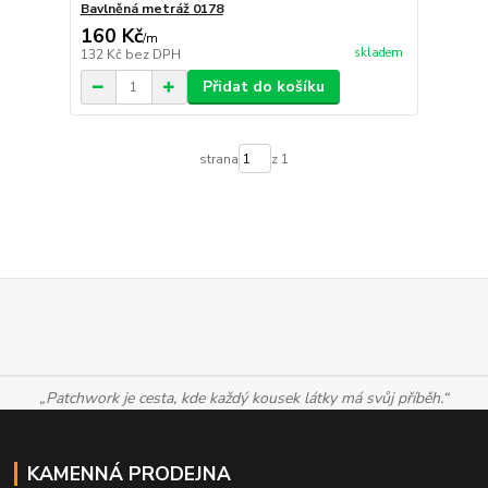
Bavlněná metráž 0178
160 Kč
/
m
skladem
132 Kč
bez DPH
Přidat do košíku
strana
z 1
„Patchwork je cesta, kde každý kousek látky má svůj příběh.“
KAMENNÁ PRODEJNA