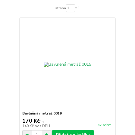
strana
z 1
Bavlněná metráž 0019
170 Kč
/
m
skladem
140 Kč
bez DPH
Přidat do košíku