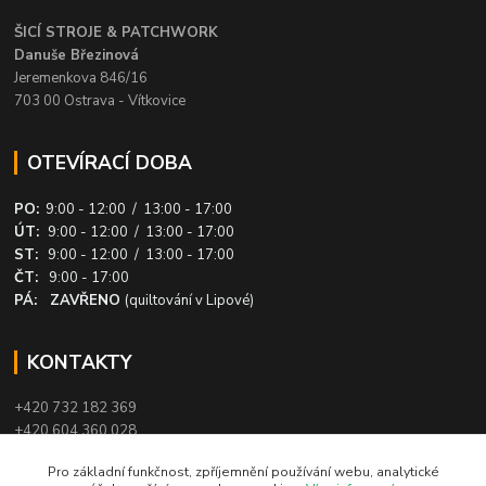
ŠICÍ STROJE & PATCHWORK
Danuše Březinová
Jeremenkova 846/16
703 00 Ostrava - Vítkovice
OTEVÍRACÍ DOBA
PO:
9:00 - 12:00 / 13:00 - 17:00
ÚT:
9:00 - 12:00 / 13:00 - 17:00
ST:
9:00 - 12:00 / 13:00 - 17:00
ČT:
9:00 - 17:00
PÁ: ZAVŘENO
(quiltování v Lipové)
KONTAKTY
+420 732 182 369
+420 604 360 028
info@patchworkovysvet.cz
Pro základní funkčnost, zpříjemnění používání webu, analytické