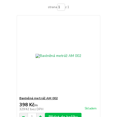
strana
z 1
Bavlněná metráž AM 002
398 Kč
/
m
Skladem
329 Kč
bez DPH
Přidat do košíku