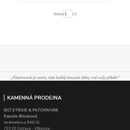
strana
z 1
„Patchwork je cesta, kde každý kousek látky má svůj příběh.“
KAMENNÁ PRODEJNA
ŠICÍ STROJE & PATCHWORK
Danuše Březinová
Jeremenkova 846/16
703 00 Ostrava - Vítkovice