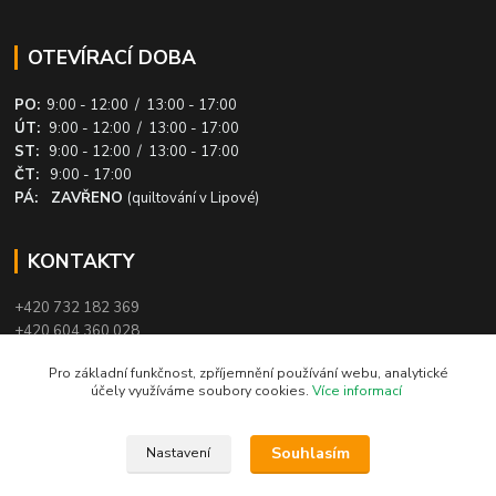
OTEVÍRACÍ DOBA
PO:
9:00 - 12:00 / 13:00 - 17:00
ÚT:
9:00 - 12:00 / 13:00 - 17:00
ST:
9:00 - 12:00 / 13:00 - 17:00
ČT:
9:00 - 17:00
PÁ: ZAVŘENO
(quiltování v Lipové)
KONTAKTY
+420 732 182 369
+420 604 360 028
info@patchworkovysvet.cz
Pro základní funkčnost, zpříjemnění používání webu, analytické
účely využíváme soubory cookies.
Více informací
Souhlasím
Nastavení
© 2016 Patchworkový svět - Danuše Březinová. Obsah těchto stránek je
chráněn autorským právem. Kopírování a šíření bez souhlasu provozovatele