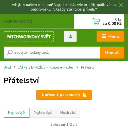
Vítejte v našem e-shopu! Najdete u nás vše pro šití, quiltování a
patchwork,... "„Každý steh tvoří příběh.“"
0
ks
+420 604 360 028
za
0,00 Kč
Menu
Hledat
Úvod
LÁTKY Z BRAZÍLIE - Fuxicos e Fricotes
Přátelství
Přátelství
Upřesnit parametry
Nejnovější
Nejlevnější
Nejdražší
Zobrazuji 1-2 z 2