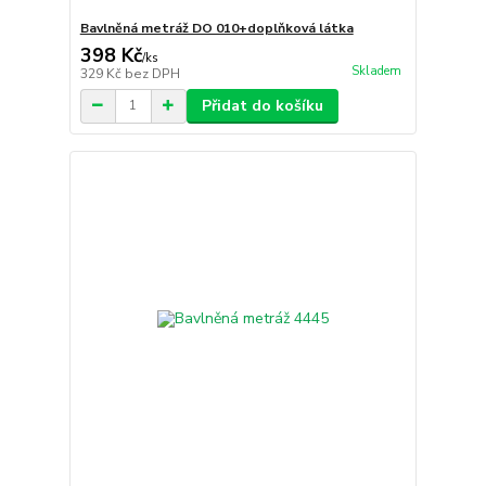
Bavlněná metráž DO 010+doplňková látka
398 Kč
/
ks
Skladem
329 Kč
bez DPH
Přidat do košíku