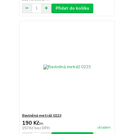
Přidat do košíku
Bavlněná metráž 0223
190 Kč
/
m
skladem
157 Kč
bez DPH