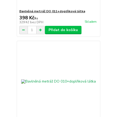
Bavlněná metráž DO 011+doplňková látka
398 Kč
/
ks
Skladem
329 Kč
bez DPH
Přidat do košíku