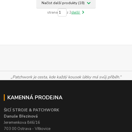
Načíst další produkty (18)
strana
z 2
další
„Patchwork je cesta, kde každý kousek látky má svůj příběh.“
KAMENNÁ PRODEJNA
ŠICÍ STROJE & PATCHWORK
Danuše Březinová
Jeremenkova 846/16
703 00 Ostrava - Vítkovice