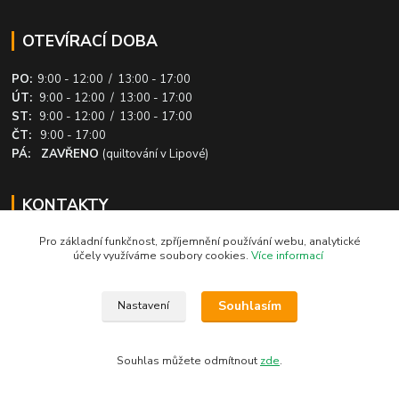
OTEVÍRACÍ DOBA
PO:
9:00 - 12:00 / 13:00 - 17:00
ÚT:
9:00 - 12:00 / 13:00 - 17:00
ST:
9:00 - 12:00 / 13:00 - 17:00
ČT:
9:00 - 17:00
PÁ: ZAVŘENO
(quiltování v Lipové)
KONTAKTY
Pro základní funkčnost, zpříjemnění používání webu, analytické
+420 732 182 369
účely využíváme soubory cookies.
Více informací
+420 604 360 028
info@patchworkovysvet.cz
Souhlasím
Nastavení
Souhlas můžete odmítnout
zde
.
© 2016 Patchworkový svět - Danuše Březinová. Obsah těchto stránek je
chráněn autorským právem. Kopírování a šíření bez souhlasu provozovatele