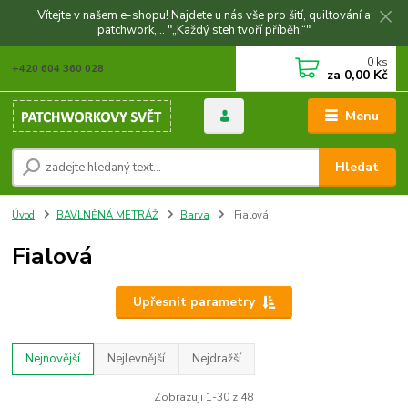
Vítejte v našem e-shopu! Najdete u nás vše pro šití, quiltování a
patchwork,... "„Každý steh tvoří příběh.“"
0
ks
+420 604 360 028
za
0,00 Kč
Menu
Hledat
Úvod
BAVLNĚNÁ METRÁŽ
Barva
Fialová
Fialová
Upřesnit parametry
Nejnovější
Nejlevnější
Nejdražší
Zobrazuji 1-30 z 48