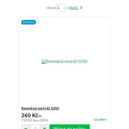
strana
z 2
další
Novinka
Bavlněná metráž 0250
260 Kč
/
m
skladem
215 Kč
bez DPH
Přidat do košíku