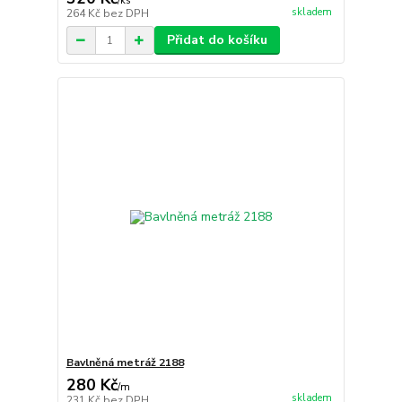
/
ks
skladem
264 Kč
bez DPH
Přidat do košíku
Bavlněná metráž 2188
280 Kč
/
m
skladem
231 Kč
bez DPH