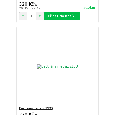
320 Kč
/
ks
skladem
264 Kč
bez DPH
Přidat do košíku
Bavlněná metráž 2133
320 Kč