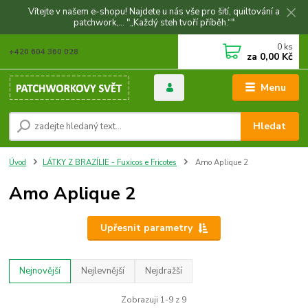
Vítejte v našem e-shopu! Najdete u nás vše pro šití, quiltování a
patchwork,... "„Každý steh tvoří příběh.“"
0
ks
+420 604 360 028
za
0,00 Kč
Menu
Hledat
Úvod
LÁTKY Z BRAZÍLIE - Fuxicos e Fricotes
Amo Aplique 2
Amo Aplique 2
Upřesnit parametry
Nejnovější
Nejlevnější
Nejdražší
Zobrazuji 1-9 z 9