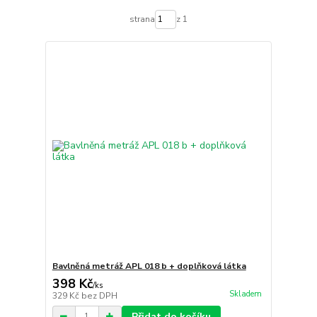
strana
z 1
Bavlněná metráž APL 018 b + doplňková látka
398 Kč
/
ks
Skladem
329 Kč
bez DPH
Přidat do košíku