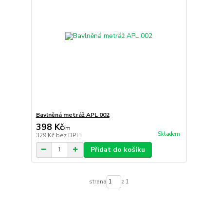
Bavlněná metráž APL 002
398 Kč
/
m
Skladem
329 Kč
bez DPH
Přidat do košíku
strana
z 1