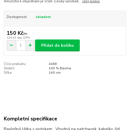
množství k objednání je 0,5m. Český výrobek.
celý popis
Dostupnost
skladem
150 Kč
/
m
124 Kč
bez DPH
Přidat do košíku
Číslo produktu:
4488
Složení:
100 % Bavlna
Šířka:
140 cm
Kompletní specifikace
Bavlněná látka s potiskem. Vhodná na patchwork, kabelky, šití