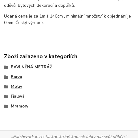
oděvů, bytových dekorací a doplňků.
Udaná cena je za 1m š 140cm , minimální množství k objednání je
0,5m. Český výrobek.
Zboží zařazeno v kategoriích
BAVLNĚNÁ METRÁŽ
Barva
Motiv
Fialová
Mramory
„Patchwork je cesta, kde každý kousek látky má svůj příběh.“