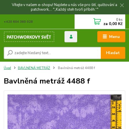
Vítejte v našem e-shopu! Najdete u nás vše pro šití, quiltování a
patchwork,... "„Každý steh tvoří příběh.“"
0
ks
+420 604 360 028
za
0,00 Kč
Menu
Hledat
Úvod
BAVLNĚNÁ METRÁŽ
Bavlněná metráž 4488 f
Bavlněná metráž 4488 f