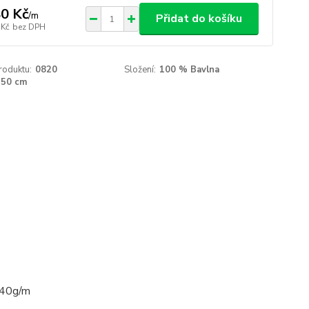
0 Kč
/
m
Přidat do košíku
 Kč
bez DPH
roduktu:
0820
Složení:
100 % Bavlna
150 cm
240g/m