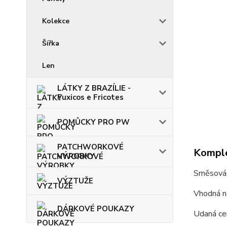
Kolekce
Šířka
Len
LÁTKY Z BRAZÍLIE -
Fuxicos e Fricotes
POMŮCKY PRO PW
PATCHWORKOVÉ
Komple
VÝROBKY
Směsová
VÝZTUŽE
Vhodná na
DÁRKOVÉ POUKAZY
Udaná ce