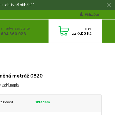
 steh tvoří příběh.“"
Přihlášení
 si rady? Zavolejte.
0
ks
za
0,00 Kč
 604 360 028
něná metráž 0820
ka
celý popis
tupnost
skladem