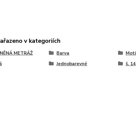
zařazeno v kategoriích
NĚNÁ METRÁŽ
Barva
Moti
á
Jednobarevné
š. 1