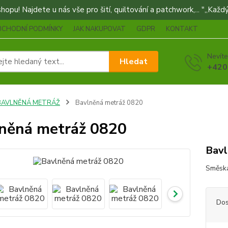
opu! Najdete u nás vše pro šití, quiltování a patchwork,... "„Každý
BCHODNÍ PODMÍNKY
JAK NAKUPOVAT
GDPR
KONTAKT
Nevíte
Hledat
+420
BAVLNĚNÁ METRÁŽ
Bavlněná metráž 0820
něná metráž 0820
Bavl
Směs
Dos