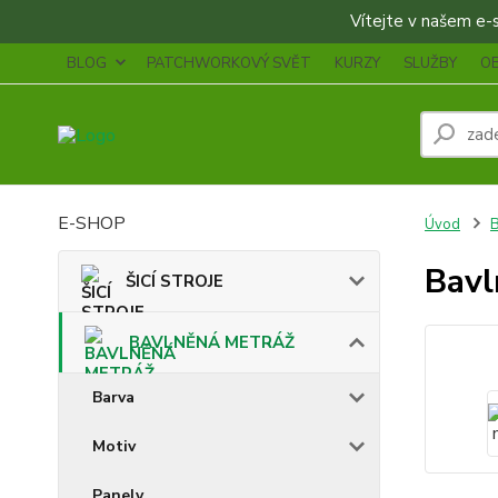
Vítejte v našem e-sh
BLOG
PATCHWORKOVÝ SVĚT
KURZY
SLUŽBY
O
E-SHOP
Úvod
Bavl
ŠICÍ STROJE
BAVLNĚNÁ METRÁŽ
Barva
Motiv
Panely