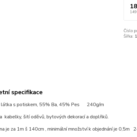
18
149
Číslo p
Šířka:
tní specifikace
 látka s potiskem, 55% Ba, 45% Pes 240g/m
 kabelky, šití oděvů, bytových dekorací a doplňků.
na je za 1m š 140cm , minimální množství k objednání je 0,5m 