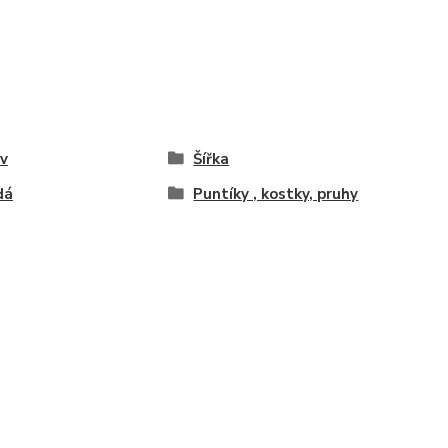
v
Šířka
dá
Puntíky , kostky, pruhy