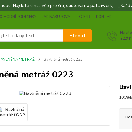
opu! Najdete u nás vše pro šití, quiltování a patchwork,... "„Každý
BCHODNÍ PODMÍNKY
JAK NAKUPOVAT
GDPR
KONTAKT
Nevíte
Hledat
+420
BAVLNĚNÁ METRÁŽ
Bavlněná metráž 0223
něná metráž 0223
Bavl
100%ba
Dos