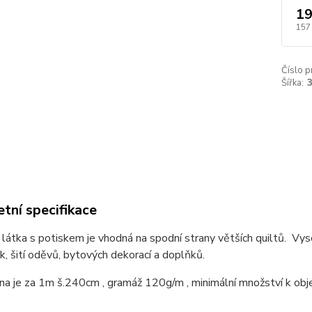
19
157
Číslo p
Šířka:
tní specifikace
látka s potiskem je vhodná na spodní strany větších quiltů. Vy
, šití oděvů, bytových dekorací a doplňků.
a je za 1m š.240cm , gramáž 120g/m , minimální množství k obj