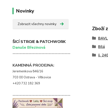
Novinky
Zobrazit všechny novinky
Zboží 
BAVL
ŠICÍ STROJE & PATCHWORK
Bílá
Danuše Březinová
----------------------------------------
š. 24
KAMENNÁ PRODEJNA:
Jeremenkova 846/16
703 00 Ostrava - Vítkovice
+420 732 182 369
----------------------------------------