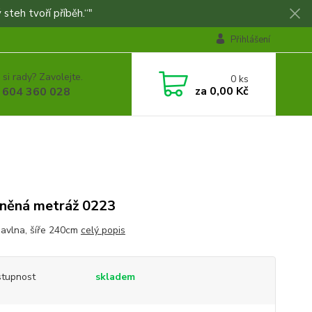
 steh tvoří příběh.“"
Přihlášení
 si rady? Zavolejte.
0
ks
za
0,00 Kč
 604 360 028
něná metráž 0223
vlna, šíře 240cm
celý popis
tupnost
skladem