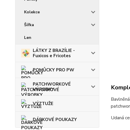
Kolekce
Šířka
Len
LÁTKY Z BRAZÍLIE -
Fuxicos e Fricotes
POMŮCKY PRO PW
PATCHWORKOVÉ
Komple
VÝROBKY
Bavlněná 
VÝZTUŽE
patchwork
Udaná cen
DÁRKOVÉ POUKAZY