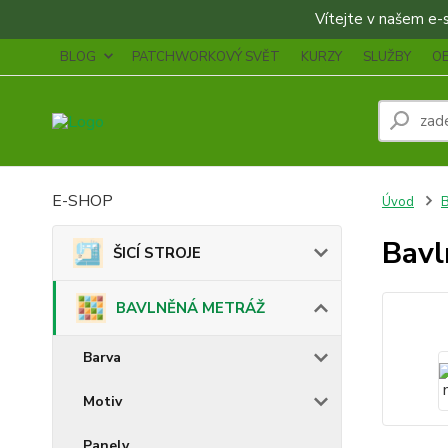
Vítejte v našem e-sh
BLOG
PATCHWORKOVÝ SVĚT
KURZY
SLUŽBY
O
E-SHOP
Úvod
Bavl
ŠICÍ STROJE
BAVLNĚNÁ METRÁŽ
Barva
Motiv
Panely