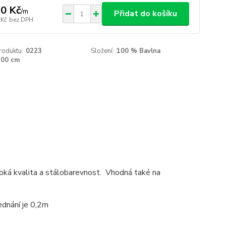
0 Kč
/
m
Přidat do košíku
 Kč
bez DPH
roduktu:
0223
Složení:
100 % Bavlna
300 cm
soká kvalita a stálobarevnost. Vhodná také na
ednání je 0,2m