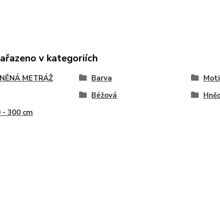
zařazeno v kategoriích
NĚNÁ METRÁŽ
Barva
Moti
Béžová
Hně
0 - 300 cm