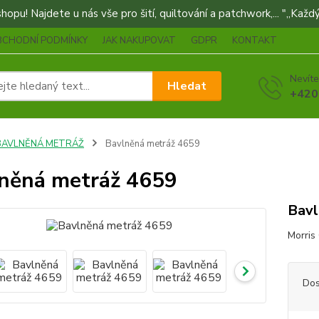
opu! Najdete u nás vše pro šití, quiltování a patchwork,... "„Každý
BCHODNÍ PODMÍNKY
JAK NAKUPOVAT
GDPR
KONTAKT
Nevíte
Hledat
+420
BAVLNĚNÁ METRÁŽ
Bavlněná metráž 4659
něná metráž 4659
Bavl
Morris
Dos