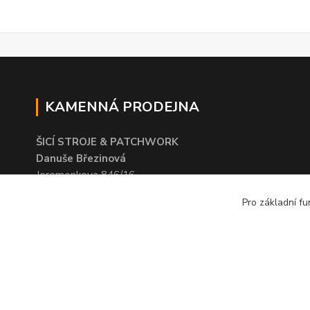
KAMENNÁ PRODEJNA
ŠICÍ STROJE & PATCHWORK
Danuše Březinová
Jeremenkova 846/16
703 00 Ostrava - Vítkovice
Pro základní fu
© 2016 Patchworkový svět - Danuše Březinová. Obsah těchto 
právem. Kopírování a šíření bez souhlasu provozovatele je za