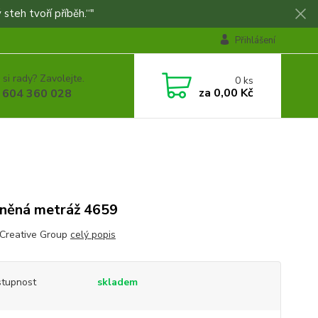
 steh tvoří příběh.“"
Přihlášení
 si rady? Zavolejte.
0
ks
za
0,00 Kč
 604 360 028
něná metráž 4659
 Creative Group
celý popis
tupnost
skladem