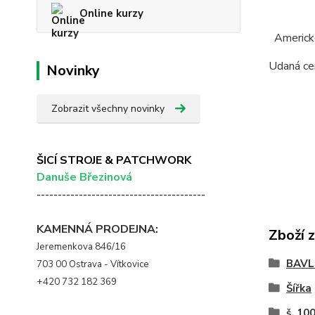
Squar
Online kurzy
Americké
Udaná cen
Novinky
Zobrazit všechny novinky
ŠICÍ STROJE & PATCHWORK
Danuše Březinová
----------------------------------------
KAMENNÁ PRODEJNA:
Zboží 
Jeremenkova 846/16
BAVL
703 00 Ostrava - Vítkovice
+420 732 182 369
Šířka
š. 10