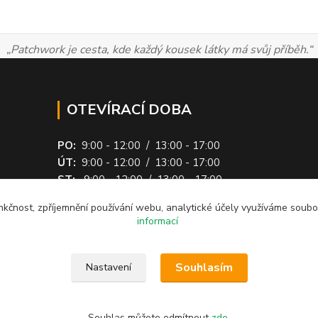
„Patchwork je cesta, kde každý kousek látky má svůj příběh.“
OTEVÍRACÍ DOBA
PO:
9:00 - 12:00 / 13:00 - 17:00
ÚT:
9:00 - 12:00 / 13:00 - 17:00
ST:
9:00 - 12:00 / 13:00 - 17:00
ČT:
9:00 - 17:00
nkčnost, zpříjemnění používání webu, analytické účely využíváme soubo
PÁ: ZAVŘENO
(quiltování v Lipové)
informací
Souhlasím
Nastavení
stránek je chráněn autorským
kázáno.
Souhlas můžete odmítnout
zde
.