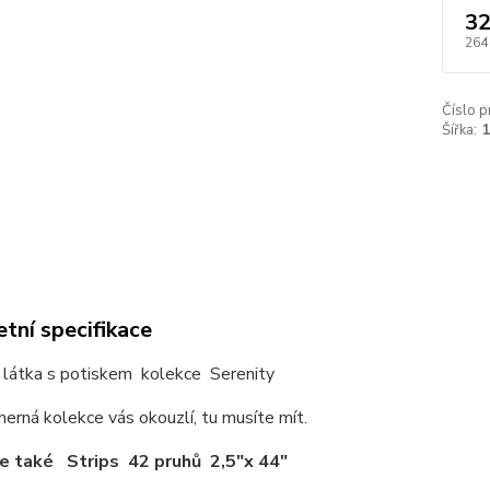
32
264
Číslo p
Šířka:
tní specifikace
 látka s potiskem kolekce Serenity
erná kolekce vás okouzlí, tu musíte mít.
e také Strips 42 pruhů 2,5"x 44"