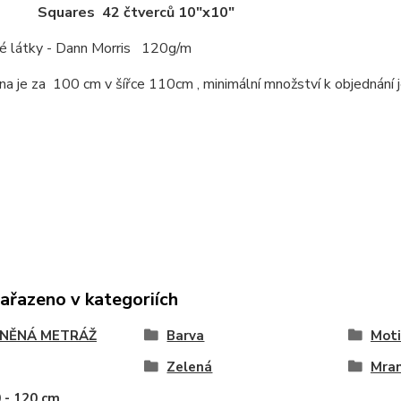
es 42 čtverců 10"x10"
 látky - Dann Morris 120g/m
a je za 100 cm v šířce 110cm , minimální množství k objednání 
zařazeno v kategoriích
NĚNÁ METRÁŽ
Barva
Moti
Zelená
Mra
0 - 120 cm