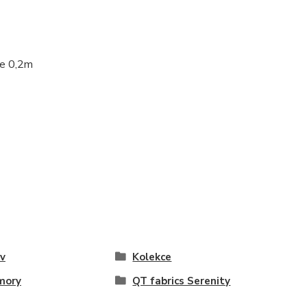
je 0,2m
v
Kolekce
mory
QT fabrics Serenity