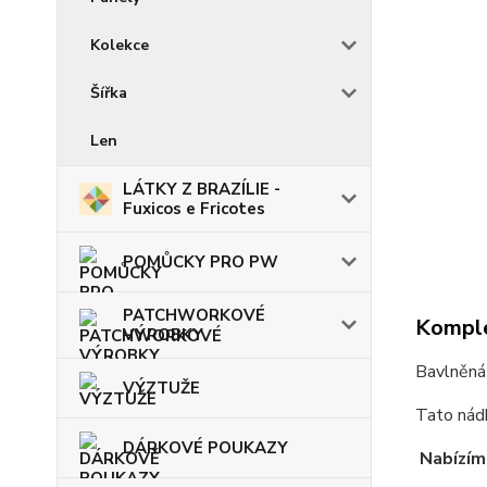
Kolekce
Šířka
Len
LÁTKY Z BRAZÍLIE -
Fuxicos e Fricotes
POMŮCKY PRO PW
PATCHWORKOVÉ
Komple
VÝROBKY
Bavlněná
VÝZTUŽE
Tato nádh
DÁRKOVÉ POUKAZY
Nabízím