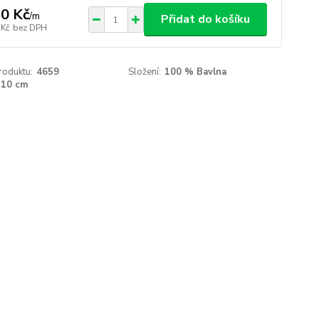
0 Kč
/
m
Přidat do košíku
 Kč
bez DPH
roduktu:
4659
Složení:
100 % Bavlna
110 cm