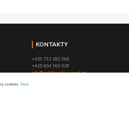
KONTAKTY
+420 732 182 369
+420 604 360 028
info@patchworkovysvet.cz
ry cookies.
Více
Vytvořeno na
Eshop-rychle.cz