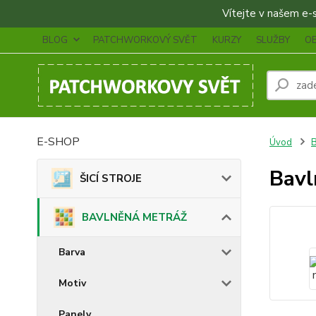
Vítejte v našem e-sh
BLOG
PATCHWORKOVÝ SVĚT
KURZY
SLUŽBY
O
E-SHOP
Úvod
Bavl
ŠICÍ STROJE
BAVLNĚNÁ METRÁŽ
Barva
Motiv
Panely