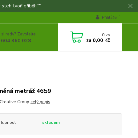
 steh tvoří příběh.“"
Přihlášení
 si rady? Zavolejte.
0
ks
za
0,00 Kč
 604 360 028
něná metráž 4659
 Creative Group
celý popis
tupnost
skladem