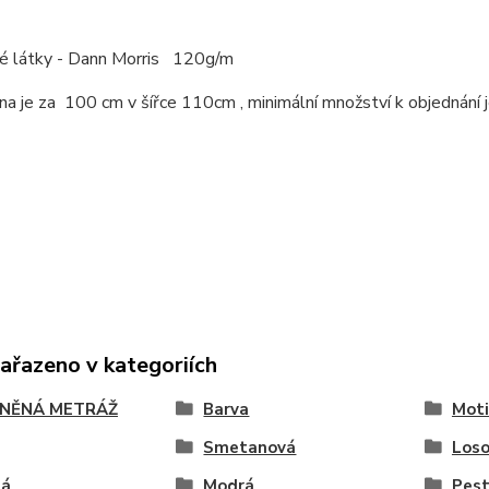
 látky - Dann Morris 120g/m
a je za 100 cm v šířce 110cm , minimální množství k objednání 
zařazeno v kategoriích
NĚNÁ METRÁŽ
Barva
Moti
Smetanová
Los
ná
Modrá
Pest