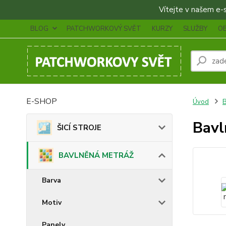
Vítejte v našem e-sh
BLOG
PATCHWORKOVÝ SVĚT
KURZY
SLUŽBY
O
E-SHOP
Úvod
Bavl
ŠICÍ STROJE
BAVLNĚNÁ METRÁŽ
Barva
Motiv
Panely