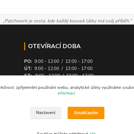
„Patchwork je cesta, kde každý kousek látky má svůj příběh.“
OTEVÍRACÍ DOBA
PO:
9:00 - 12:00 / 13:00 - 17:00
ÚT:
9:00 - 12:00 / 13:00 - 17:00
ST:
9:00 - 12:00 / 13:00 - 17:00
ČT:
9:00 - 17:00
nkčnost, zpříjemnění používání webu, analytické účely využíváme soubo
PÁ: ZAVŘENO
(quiltování v Lipové)
informací
Souhlasím
Nastavení
stránek je chráněn autorským
kázáno.
Souhlas můžete odmítnout
zde
.