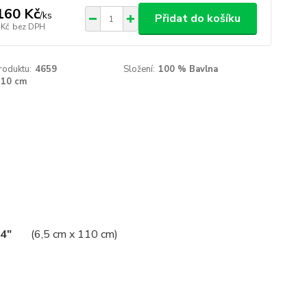
160 Kč
/
ks
Přidat do košíku
 Kč
bez DPH
roduktu:
4659
Složení:
100 % Bavlna
110 cm
44"
(6,5 cm x 110 cm)