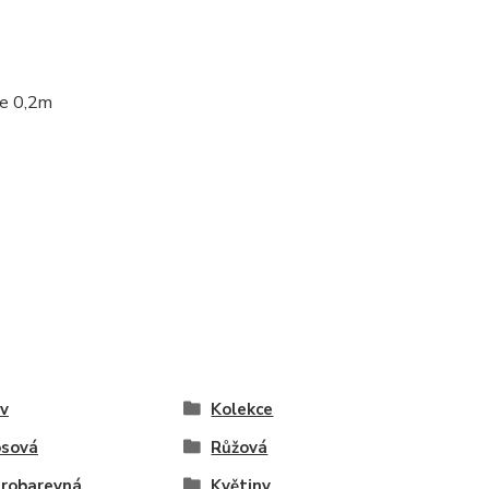
je 0,2m
v
Kolekce
osová
Růžová
robarevná
Květiny