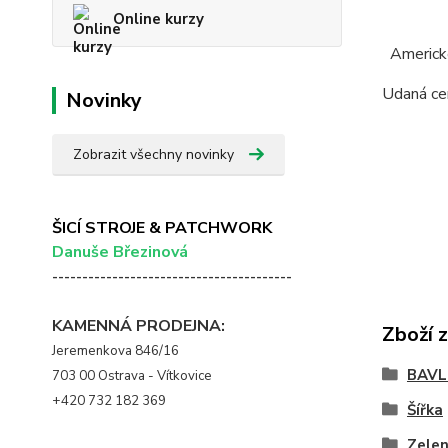
Online kurzy
Americké
Udaná cen
Novinky
Zobrazit všechny novinky
ŠICÍ STROJE & PATCHWORK
Danuše Březinová
----------------------------------------
KAMENNÁ PRODEJNA:
Zboží 
Jeremenkova 846/16
BAVL
703 00 Ostrava - Vítkovice
+420 732 182 369
Šířka
Zele