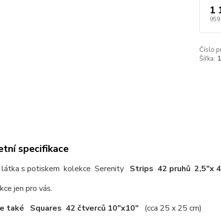
1 
959
Číslo p
Šířka:
tní specifikace
 látka s potiskem kolekce Serenity
Strips 42 pruhů 2,5"x 
kce jen pro vás.
e také Squares 42 čtverců 10"x10"
(cca 25 x 25 cm)