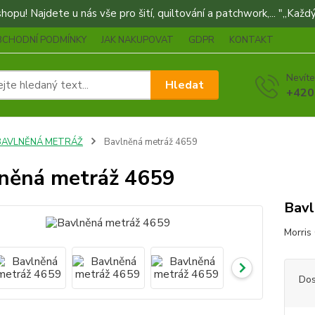
opu! Najdete u nás vše pro šití, quiltování a patchwork,... "„Každý
BCHODNÍ PODMÍNKY
JAK NAKUPOVAT
GDPR
KONTAKT
Nevíte
Hledat
+420
BAVLNĚNÁ METRÁŽ
Bavlněná metráž 4659
něná metráž 4659
Bavl
Morris
Dos