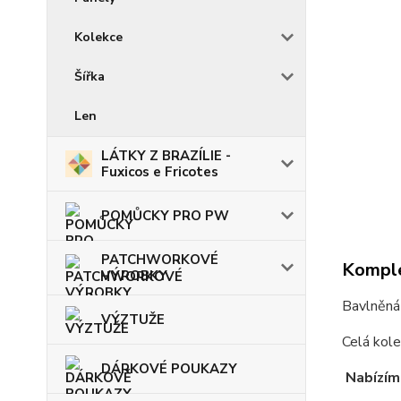
Kolekce
Šířka
Len
LÁTKY Z BRAZÍLIE -
Fuxicos e Fricotes
POMŮCKY PRO PW
PATCHWORKOVÉ
Komple
VÝROBKY
Bavlněná
VÝZTUŽE
Celá kole
DÁRKOVÉ POUKAZY
Nabízím