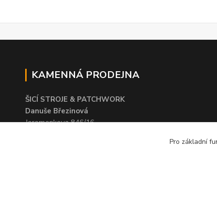
KAMENNÁ PRODEJNA
ŠICÍ STROJE & PATCHWORK
Danuše Březinová
Jeremenkova 846/16
703 00 Ostrava - Vítkovice
Pro základní fu
© 2016 Patchworkový svět - Danuše Březinová. Obsah těchto 
právem. Kopírování a šíření bez souhlasu provozovatele je za