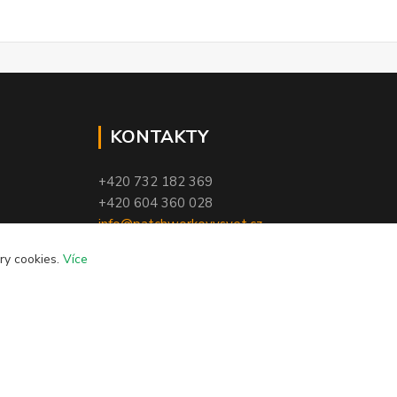
KONTAKTY
+420 732 182 369
+420 604 360 028
info@patchworkovysvet.cz
ry cookies.
Více
Vytvořeno na
Eshop-rychle.cz