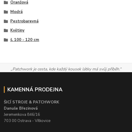
Oranžová
Modrá
Pestrobarevná
Květiny
š. 100 - 120 cm
„Patchwork je cesta, kde každý kousek látky má svůj příběh.“
KAMENNÁ PRODEJNA
ŠICÍ STROJE & PATCHWORK
Danuše Březinová
Jeremenkova 846/16
703 00 Ostrava - Vítkovice