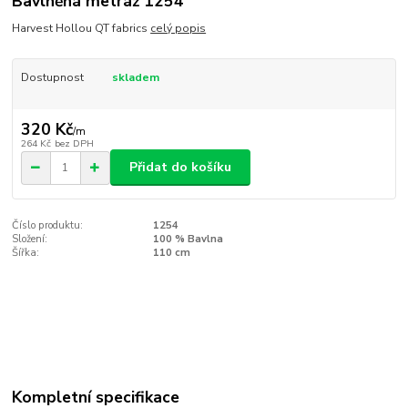
Bavlněná metráž 1254
Harvest Hollou QT fabrics
celý popis
Dostupnost
skladem
320 Kč
/
m
264 Kč
bez DPH
Přidat do košíku
Číslo produktu:
1254
Složení:
100 % Bavlna
Šířka:
110 cm
Kompletní specifikace