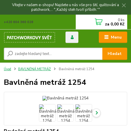
Vítejte v našem e-shopu! Najdete u nás vše pro šití, quiltování a
patchwork,... "„Každý steh tvoří příběh.“"
0
ks
+420 604 360 028
za
0,00 Kč
Menu
Hledat
Úvod
BAVLNĚNÁ METRÁŽ
Bavlněná metráž 1254
Bavlněná metráž 1254