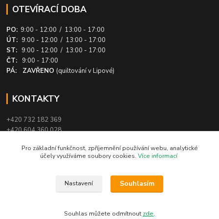
OTEVÍRACÍ DOBA
PO:
9:00 - 12:00 / 13:00 - 17:00
ÚT:
9:00 - 12:00 / 13:00 - 17:00
ST:
9:00 - 12:00 / 13:00 - 17:00
ČT:
9:00 - 17:00
PÁ: ZAVŘENO
(quiltování v Lipové)
KONTAKTY
+420 732 182 369
+420 604 360 028
info@patchworkovysvet.cz
Pro základní funkčnost, zpříjemnění používání webu, analytické
účely využíváme soubory cookies.
Více informací
Souhlasím
Nastavení
© 2016 Patchworkový svět - Danuše Březinová. Obsah těchto stránek je
chráněn autorským právem. Kopírování a šíření bez souhlasu provozovatele
je zakázáno.
Souhlas můžete odmítnout
zde
.