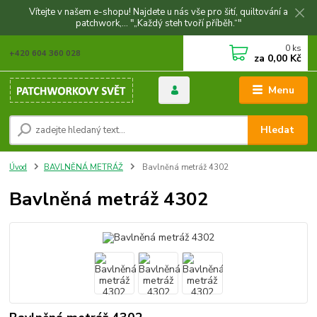
Vítejte v našem e-shopu! Najdete u nás vše pro šití, quiltování a
patchwork,... "„Každý steh tvoří příběh.“"
0
ks
+420 604 360 028
za
0,00 Kč
Menu
Hledat
Úvod
BAVLNĚNÁ METRÁŽ
Bavlněná metráž 4302
Bavlněná metráž 4302