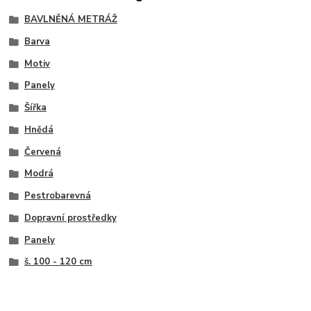
BAVLNĚNÁ METRÁŽ
Barva
Motiv
Panely
Šířka
Hnědá
Červená
Modrá
Pestrobarevná
Dopravní prostředky
Panely
š. 100 - 120 cm