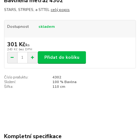
Bavlněná metráž 4302
STARS, STRIPES, a STTEL
celý popis
Dostupnost
skladem
301 Kč
/
ks
249 Kč
bez DPH
Přidat do košíku
Číslo produktu:
4302
Složení:
100 % Bavlna
Šířka:
110 cm
Kompletní specifikace