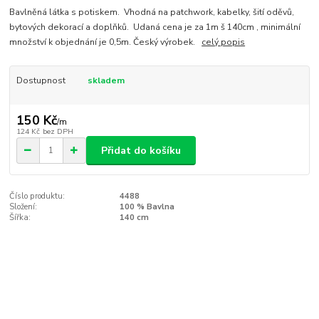
Bavlněná látka s potiskem. Vhodná na patchwork, kabelky, šití oděvů,
bytových dekorací a doplňků. Udaná cena je za 1m š 140cm , minimální
množství k objednání je 0,5m. Český výrobek.
celý popis
Dostupnost
skladem
150 Kč
/
m
124 Kč
bez DPH
Přidat do košíku
Číslo produktu:
4488
Složení:
100 % Bavlna
Šířka:
140 cm