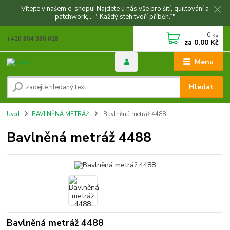
Vítejte v našem e-shopu! Najdete u nás vše pro šití, quiltování a
patchwork,... "„Každý steh tvoří příběh.“"
0
ks
+420 604 360 028
za
0,00 Kč
Menu
Hledat
Úvod
BAVLNĚNÁ METRÁŽ
Bavlněná metráž 4488
Bavlněná metráž 4488
Bavlněná metráž 4488