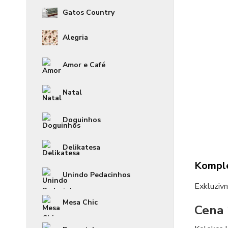
Gatos Country
Alegria
Amor e Café
Natal
Doguinhos
Delikatesa
Komple
Unindo Pedacinhos
Exkluzi
Mesa Chic
Cena 