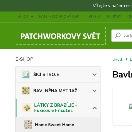
Vítejte v našem e-sh
BLOG
PATCHWORKOVÝ SVĚT
KURZY
SLUŽBY
O
E-SHOP
Úvod
L
Bavl
ŠICÍ STROJE
BAVLNĚNÁ METRÁŽ
LÁTKY Z BRAZÍLIE -
Fuxicos e Fricotes
Home Sweet Home