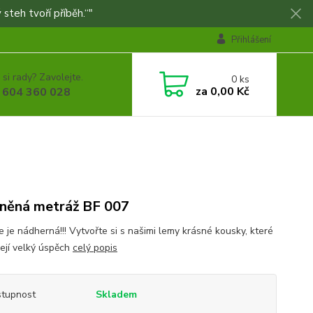
 steh tvoří příběh.“"
Přihlášení
 si rady? Zavolejte.
0
ks
za
0,00 Kč
 604 360 028
něná metráž BF 007
e je nádherná!!! Vytvořte si s našimi lemy krásné kousky, které
ízejí velký úspěch
celý popis
tupnost
Skladem