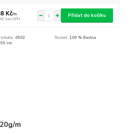
8 Kč
/
m
Přidat do košíku
 Kč
bez DPH
roduktu:
0502
Složení:
100 % Bavlna
150 cm
120g/m