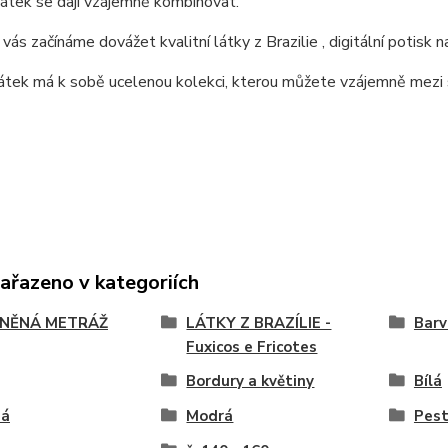
látek se dají vzájemně kombinovat.
vás začínáme dovážet kvalitní látky z Brazilie , digitální potis
látek má k sobě ucelenou kolekci, kterou můžete vzájemně mez
zařazeno v kategoriích
NĚNÁ METRÁŽ
LÁTKY Z BRAZÍLIE -
Barv
Fuxicos e Fricotes
Bordury a květiny
Bílá
ná
Modrá
Pest