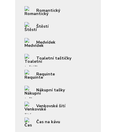
Romantický
Štěstí
Medvídek
Toaletní taštičky
Requinte
Nákupní tašky
Venkovské šití
Čas na kávu