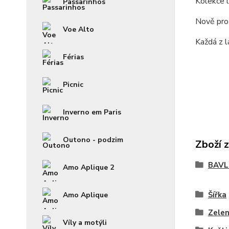
Kolekce 
Passarinhos
Nově pro 
Voe Alto
Každá z 
Férias
Picnic
Inverno em Paris
Outono - podzim
Zboží 
BAVL
Amo Aplique 2
Šířka
Amo Aplique
Zele
Víly a motýli