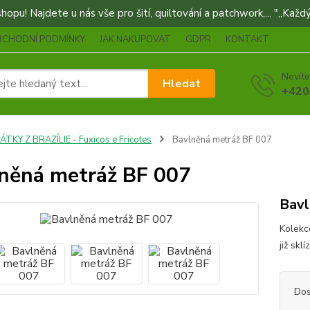
opu! Najdete u nás vše pro šití, quiltování a patchwork,... "„Každý
BCHODNÍ PODMÍNKY
JAK NAKUPOVAT
GDPR
KONTAKT
Nevíte
Hledat
+420
ÁTKY Z BRAZÍLIE - Fuxicos e Fricotes
Bavlněná metráž BF 007
něná metráž BF 007
Bavl
Kolekc
již skl
Dos