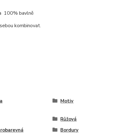
k na 100% bavlně
i sebou kombinovat.
a
Motiv
Růžová
robarevná
Bordury