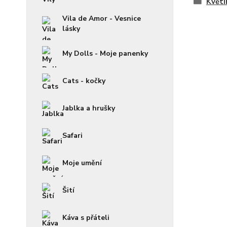
Květi
Vila de Amor - Vesnice
lásky
My Dolls - Moje panenky
Cats - kočky
Jablka a hrušky
Safari
Moje umění
Šití
Káva s přáteli