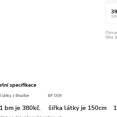
39
329
Číslo p
Šířka:
tní specifikace
vní látky z Brazílie BF 009
1 bm je 380kč. šířka látky je 150cm 