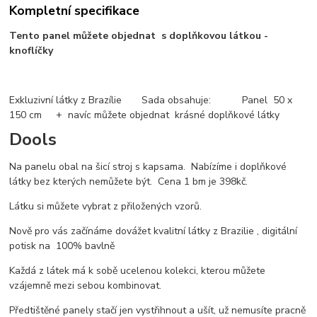
Kompletní specifikace
Tento panel můžete objednat s doplňkovou látkou -
knoflíčky
Exkluzivní látky z Brazílie Sada obsahuje: Panel 50 x
150 cm + navíc můžete objednat krásné doplňkové látky
Dools
Na panelu obal na šicí stroj s kapsama. Nabízíme i doplňkové
látky bez kterých nemůžete být. Cena 1 bm je 398kč.
Látku si můžete vybrat z přiložených vzorů.
Nově pro vás začínáme dovážet kvalitní látky z Brazilie , digitální
potisk na 100% bavlně
Každá z látek má k sobě ucelenou kolekci, kterou můžete
vzájemně mezi sebou kombinovat.
Předtištěné panely stačí jen vystřihnout a ušít, už nemusíte pracně