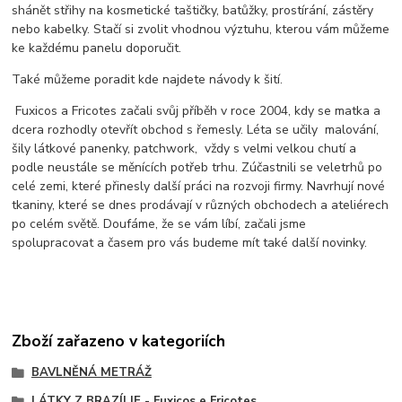
shánět střihy na kosmetické taštičky, batůžky, prostírání, zástěry
nebo kabelky. Stačí si zvolit vhodnou výztuhu, kterou vám můžeme
ke každému panelu doporučit.
Také můžeme poradit kde najdete návody k šití.
Fuxicos a Fricotes začali svůj příběh v roce 2004, kdy se matka a
dcera rozhodly otevřít obchod s řemesly. Léta se učily malování,
šily látkové panenky, patchwork, vždy s velmi velkou chutí a
podle neustále se měnících potřeb trhu. Zúčastnili se veletrhů po
celé zemi, které přinesly další práci na rozvoji firmy. Navrhují nové
tkaniny, které se dnes prodávají v různých obchodech a ateliérech
po celém světě. Doufáme, že se vám líbí, začali jsme
spolupracovat a časem pro vás budeme mít také další novinky.
Zboží zařazeno v kategoriích
BAVLNĚNÁ METRÁŽ
LÁTKY Z BRAZÍLIE - Fuxicos e Fricotes