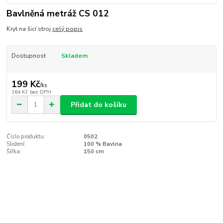
Bavlněná metráž CS 012
Kryt na šicí stroj
celý popis
Dostupnost
Skladem
199 Kč
/
ks
164 Kč
bez DPH
Přidat do košíku
Číslo produktu:
0502
Složení:
100 % Bavlna
Šířka:
150 cm