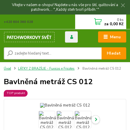
Vítejte v našem e-shopu! Najdete u nás vše pro šití, quiltování a
patchwork,... "„Každý steh tvoří příběh.“"
0
ks
+420 604 360 028
za
0,00 Kč
Menu
Hledat
Úvod
LÁTKY Z BRAZÍLIE - Fuxicos e Fricotes
Bavlněná metráž CS 012
Bavlněná metráž CS 012
TOP produkt