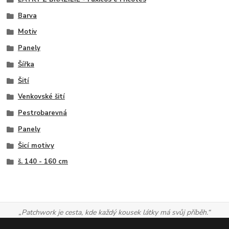
Barva
Motiv
Panely
Šířka
Šití
Venkovské šití
Pestrobarevná
Panely
Šicí motivy
š. 140 - 160 cm
„Patchwork je cesta, kde každý kousek látky má svůj příběh.“