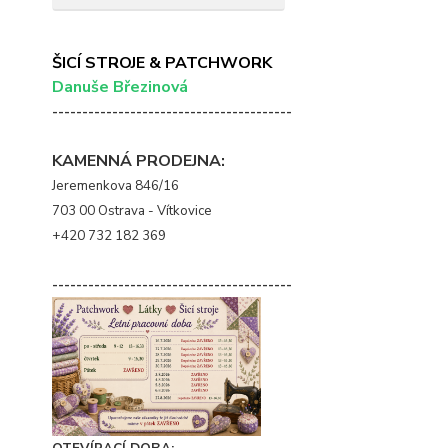
ŠICÍ STROJE & PATCHWORK
Danuše Březinová
----------------------------------------
KAMENNÁ PRODEJNA:
Jeremenkova 846/16
703 00 Ostrava - Vítkovice
+420 732 182 369
----------------------------------------