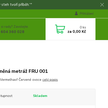
 steh tvoří příběh.“"
Přihlášení
 si rady? Zavolejte.
0
ks
za
0,00 Kč
 604 360 028
něná metráž FRU 001
 Vermelhasf Červené ovoce
celý popis
tupnost
Skladem