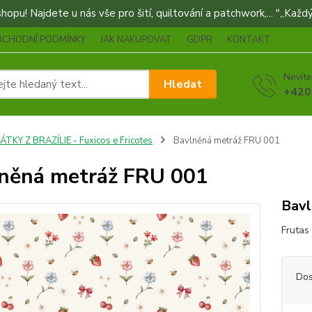
opu! Najdete u nás vše pro šití, quiltování a patchwork,... "„Každý
BCHODNÍ PODMÍNKY
JAK NAKUPOVAT
GDPR
KONTAKT
Nevíte
Hledat
+420
ÁTKY Z BRAZÍLIE - Fuxicos e Fricotes
Bavlněná metráž FRU 001
něná metráž FRU 001
Bavl
Frutas
Dos