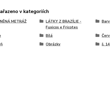
zařazeno v kategoriích
NĚNÁ METRÁŽ
LÁTKY Z BRAZÍLIE -
Barv
Fuxicos e Fricotes
e
Bílá
Čer
yň
Obrázky
š. 1