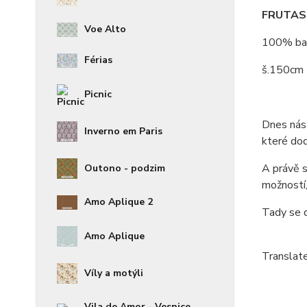
FRUTAS 
Voe Alto
100% bavl
Férias
š.150cm
Picnic
Dnes nás 
Inverno em Paris
které dod
A právě 
Outono - podzim
možností,
Amo Aplique 2
Tady se 
Amo Aplique
Translate
Víly a motýli
Vila de Amor - Vesnice