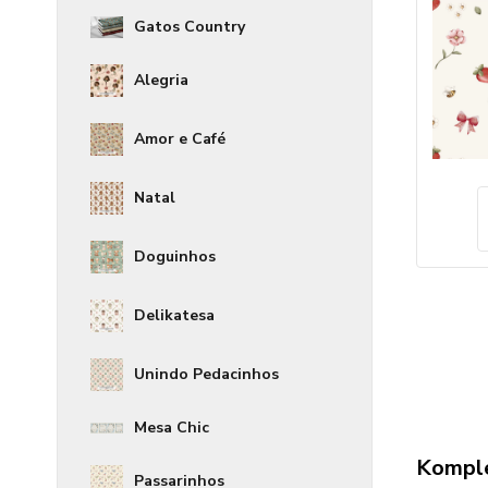
Gatos Country
Alegria
Amor e Café
Natal
Doguinhos
Delikatesa
Unindo Pedacinhos
Mesa Chic
Komple
Passarinhos