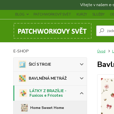
Vítejte v našem e-sh
BLOG
PATCHWORKOVÝ SVĚT
KURZY
SLUŽBY
O
E-SHOP
Úvod
L
Bavl
ŠICÍ STROJE
BAVLNĚNÁ METRÁŽ
LÁTKY Z BRAZÍLIE -
Fuxicos e Fricotes
Home Sweet Home