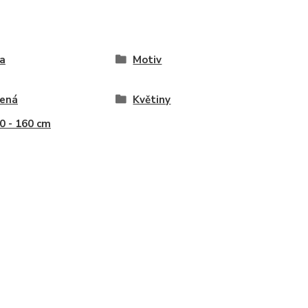
a
Motiv
vená
Květiny
40 - 160 cm