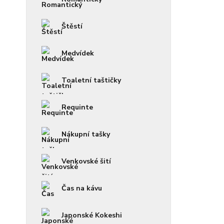
Štěstí
Medvídek
Toaletní taštičky
Requinte
Nákupní tašky
Venkovské šití
Čas na kávu
Japonské Kokeshi