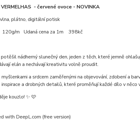
VERMELHAS - červené ovoce - NOVINKA
na, plátno, digitální potisk
 120g/m Udaná cena za 1m 398kč
potěšil nádherný slunečný den, jeden z těch, které jemně ohlašují
ávají elán a nechávají kreativitu volně proudit.
s myšlenkami a srdcem zaměřenými na objevování, zdobení a barv
 inspirace a drobných detailů, které proměňují každé dílo v něco
děje kouzlo! ✨ 🩷
d with DeepL.com (free version)