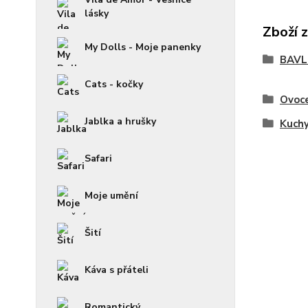
lásky
Zboží 
My Dolls - Moje panenky
BAVL
Cats - kočky
Ovoc
Jablka a hrušky
Kuch
Safari
Moje umění
Šití
Káva s přáteli
Romantický