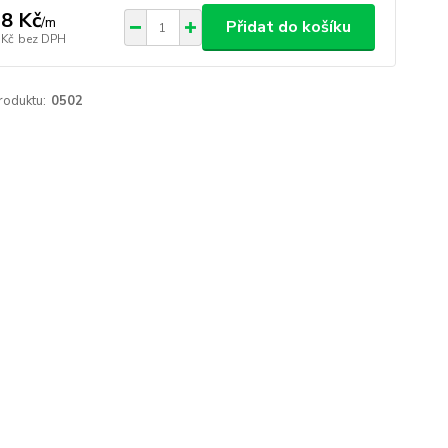
8 Kč
/
m
Přidat do košíku
 Kč
bez DPH
roduktu:
0502