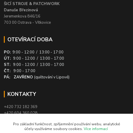
ŠICÍ STROJE & PATCHWORK
Danuše Březinová
Jeremenkova 846/16
703 00 Ostrava - Vítkovice
OTEVÍRACÍ DOBA
PO:
9:00 - 12:00 / 13:00 - 17:00
ÚT:
9:00 - 12:00 / 13:00 - 17:00
ST:
9:00 - 12:00 / 13:00 - 17:00
ČT:
9:00 - 17:00
PÁ: ZAVŘENO
(quiltování v Lipové)
KONTAKTY
+420 732 182 369
+420 604 360 028
info@patchworkovysvet.cz
Pro základní funkčnost, zpříjemnění používání webu, analytické
účely využíváme soubory cookies.
Více informací