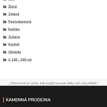
Žlutá
Zelená
Pestrobarevná
Květiny
Zvířata
Kuchyň
Obrázky
š. 140 - 160 cm
„Patchwork je cesta, kde každý kousek látky má svůj příběh.“
KAMENNÁ PRODEJNA