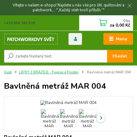
Vítejte v našem e-shopu! Najdete u nás vše pro šití, quiltování a
patchwork,... "„Každý steh tvoří příběh.“"
0
ks
+420 604 360 028
za
0,00 Kč
Menu
Hledat
Úvod
LÁTKY Z BRAZÍLIE - Fuxicos e Fricotes
Bavlněná metráž MAR 004
Bavlněná metráž MAR 004