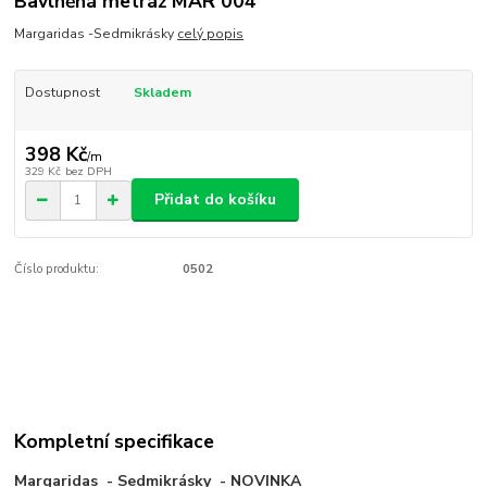
Bavlněná metráž MAR 004
Margaridas -Sedmikrásky
celý popis
Dostupnost
Skladem
398 Kč
/
m
329 Kč
bez DPH
Přidat do košíku
Číslo produktu:
0502
Kompletní specifikace
Margaridas - Sedmikrásky - NOVINKA