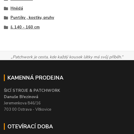
Hnědá
Puntíky , kostky, pruhy
š. 140 - 160 cm
„Patchwork je cesta, kde každý kousek látky má svůj příběh.“
KAMENNÁ PRODEJNA
ŠICÍ STROJE & PATCHWORK
Danuše Březinová
Jeremenkova 846/16
703 00 Ostrava - Vítkovice
OTEVÍRACÍ DOBA