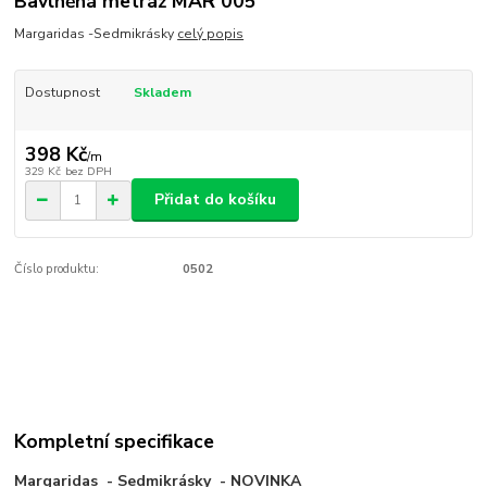
Bavlněná metráž MAR 005
Margaridas -Sedmikrásky
celý popis
Dostupnost
Skladem
398 Kč
/
m
329 Kč
bez DPH
Přidat do košíku
Číslo produktu:
0502
Kompletní specifikace
Margaridas - Sedmikrásky - NOVINKA