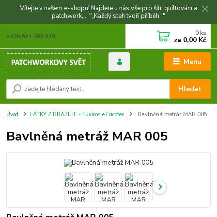
Vítejte v našem e-shopu! Najdete u nás vše pro šití, quiltování a
patchwork,... "„Každý steh tvoří příběh.“"
0
ks
+420 604 360 028
za
0,00 Kč
Menu
Hledat
Úvod
LÁTKY Z BRAZÍLIE - Fuxicos e Fricotes
Bavlněná metráž MAR 005
Bavlněná metráž MAR 005