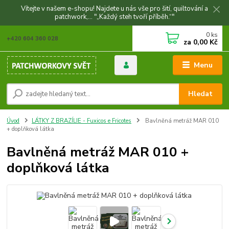
Vítejte v našem e-shopu! Najdete u nás vše pro šití, quiltování a
patchwork,... "„Každý steh tvoří příběh.“"
0
ks
+420 604 360 028
za
0,00 Kč
Menu
Hledat
Úvod
LÁTKY Z BRAZÍLIE - Fuxicos e Fricotes
Bavlněná metráž MAR 010
+ doplňková látka
Bavlněná metráž MAR 010 +
doplňková látka