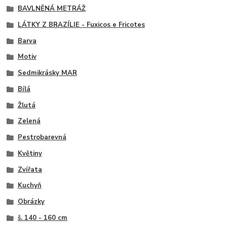
BAVLNĚNÁ METRÁŽ
LÁTKY Z BRAZÍLIE - Fuxicos e Fricotes
Barva
Motiv
Sedmikrásky MAR
Bílá
Žlutá
Zelená
Pestrobarevná
Květiny
Zvířata
Kuchyň
Obrázky
š. 140 - 160 cm