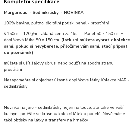
Kompletní specifikace
Margaridas - Sedmikrásky - NOVINKA
100% bavlna, plátno, digitální potisk, panel - prostírání
š.150cm 120g/m Udaná cena za 1ks. Panel 50 x 150 cm +
doplňková látka 50 x 150 cm
(látku si můžete vybrat z kolekce
sami, pokud si nevyberete, přiložíme vám sami, stačí připsat
do poznámek)
můžete si ušít šálový ubrus, nebo použít na spodní stranu
prostírání
Nezapomeňte si objednat úžasné doplňkové látky. Kolekce MAR -
sedmikrásky
Novinka na jaro - sedmikrásky nejen na louce, ale také ve vaší
kuchyni, potěšte se krásnou kolekcí látek a panelů. Nově máme
také obtisky na látky a transfery na hrnečky.