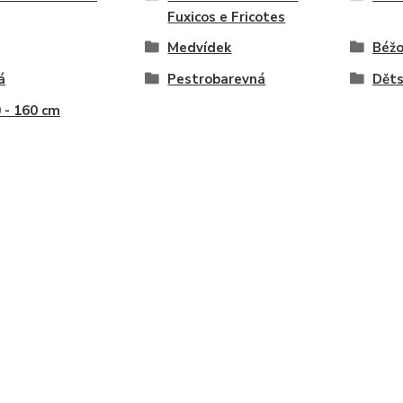
Fuxicos e Fricotes
Medvídek
Béž
á
Pestrobarevná
Dět
0 - 160 cm