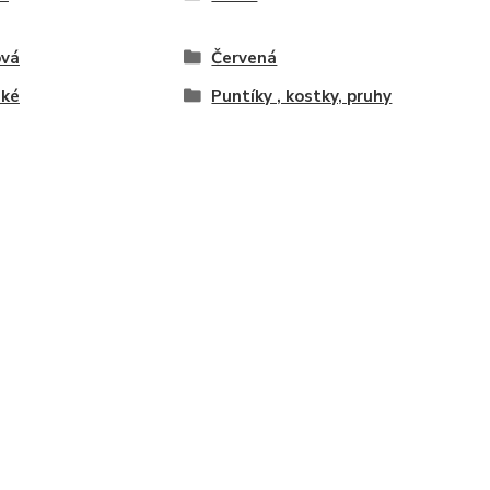
ová
Červená
ské
Puntíky , kostky, pruhy