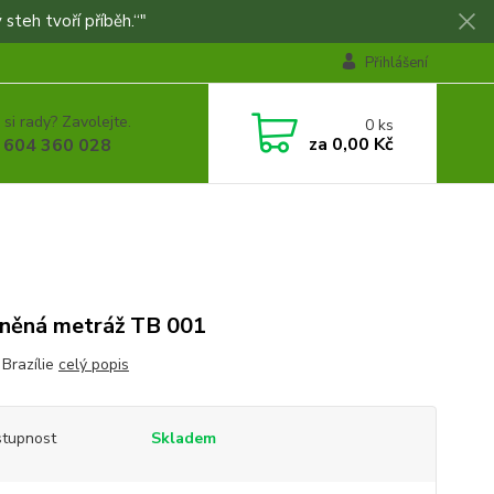
 steh tvoří příběh.“"
Přihlášení
 si rady? Zavolejte.
0
ks
za
0,00 Kč
 604 360 028
něná metráž TB 001
 Brazílie
celý popis
tupnost
Skladem