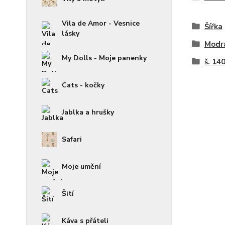
Vila de Amor - Vesnice
Šířka
lásky
Modr
My Dolls - Moje panenky
š. 14
Cats - kočky
Jablka a hrušky
Safari
Moje umění
Šití
Káva s přáteli