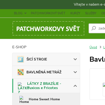
Vítejte v našem e-sh
BLOG
PATCHWORKOVÝ SVĚT
KURZY
SLUŽBY
O
E-SHOP
Úvod
L
Bavl
ŠICÍ STROJE
BAVLNĚNÁ METRÁŽ
LÁTKY Z BRAZÍLIE -
Fuxicos e Fricotes
Home Sweet Home