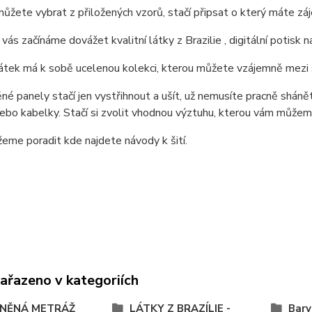
můžete vybrat z přiložených vzorů, stačí připsat o který máte zá
vás začínáme dovážet kvalitní látky z Brazilie , digitální potis
látek má k sobě ucelenou kolekci, kterou můžete vzájemně mez
né panely stačí jen vystřihnout a ušít, už nemusíte pracně shánět 
ebo kabelky. Stačí si zvolit vhodnou výztuhu, kterou vám může
me poradit kde najdete návody k šití.
zařazeno v kategoriích
NĚNÁ METRÁŽ
LÁTKY Z BRAZÍLIE -
Barv