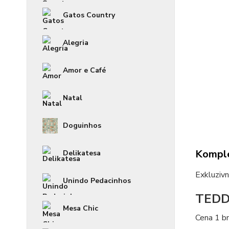
Gatos Country
Alegria
Amor e Café
Natal
Doguinhos
Komple
Delikatesa
Exkluzi
Unindo Pedacinhos
TEDD
Mesa Chic
Cena 1 b