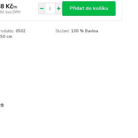
8 Kč
/
m
Přidat do košíku
 Kč
bez DPH
roduktu:
0502
Složení:
100 % Bavlna
150 cm
09