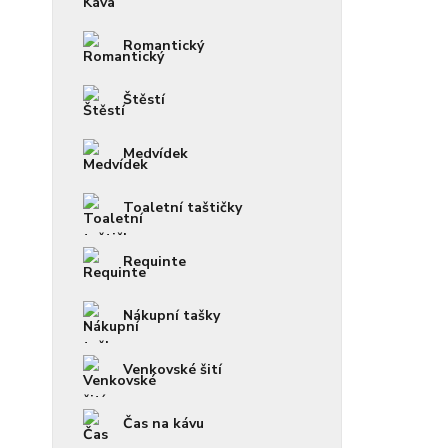
Romantický
Štěstí
Medvídek
Toaletní taštičky
Requinte
Nákupní tašky
Venkovské šití
Čas na kávu