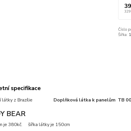
39
329
Číslo p
Šířka:
tní specifikace
vní látky z Brazílie
Doplňková látka k panelům TB 0
Y BEAR
m je 380kč. šířka látky je 150cm