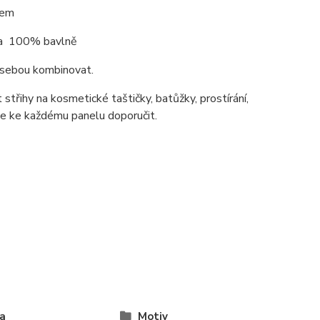
jem
k na 100% bavlně
i sebou kombinovat.
střihy na kosmetické taštičky, batůžky, prostírání,
me ke každému panelu doporučit.
a
Motiv