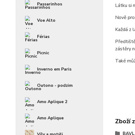
Passarinhos
Látku si 
Nově pro 
Voe Alto
Každá z 
Férias
Předtiště
zástěry n
Picnic
Také může
Inverno em Paris
Outono - podzim
Amo Aplique 2
Amo Aplique
Zboží 
BAVL
Víly a motýli