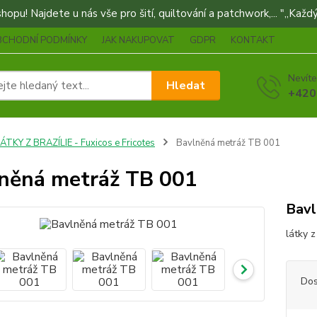
opu! Najdete u nás vše pro šití, quiltování a patchwork,... "„Každý
BCHODNÍ PODMÍNKY
JAK NAKUPOVAT
GDPR
KONTAKT
Nevíte
Hledat
+420
ÁTKY Z BRAZÍLIE - Fuxicos e Fricotes
Bavlněná metráž TB 001
něná metráž TB 001
Bavl
látky z
Dos